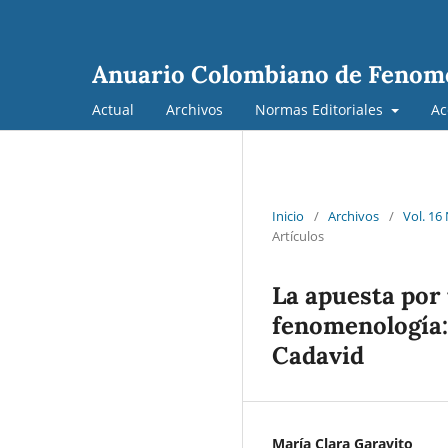
Anuario Colombiano de Fenom
Actual
Archivos
Normas Editoriales
Ac
Inicio
/
Archivos
/
Vol. 16
Artículos
La apuesta por 
fenomenología: 
Cadavid
María Clara Garavito